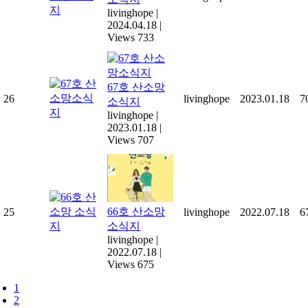
livinghope
|
2024.04.18
|
Views 733
67호 산소망
26
livinghope
2023.01.18
7
소식지
livinghope
|
2023.01.18
|
Views 707
66호 산소망
25
livinghope
2022.07.18
6
소식지
livinghope
|
2022.07.18
|
Views 675
1
2